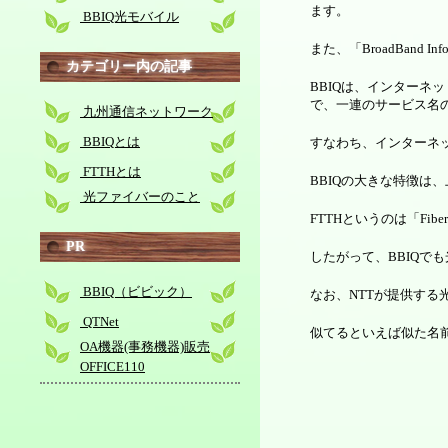
ます。
BBIQ光モバイル
また、「BroadBand I
カテゴリー内の記事
BBIQは、インターネ
で、一連のサービス名
九州通信ネットワーク
BBIQとは
すなわち、インターネ
FTTHとは
BBIQの大きな特徴は
光ファイバーのこと
FTTHというのは「Fib
PR
したがって、BBIQで
BBIQ（ビビック）
なお、NTTが提供す
QTNet
似てるといえば似た名
OA機器(事務機器)販売
OFFICE110