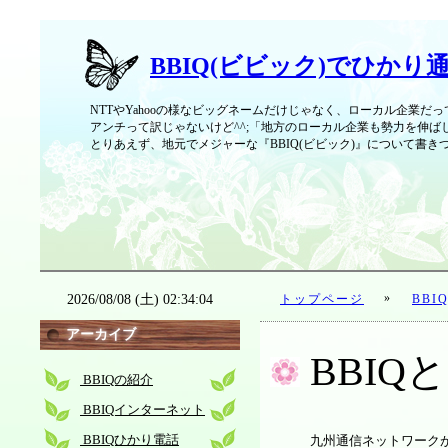
BBIQ(ビビック)でひか
NTTやYahooの様なビッグネームだけじゃなく、ローカル企業だ
アンチって訳じゃないけど^^;「地方のローカル企業も勢力を伸
とりあえず、地元でメジャーな『BBIQ(ビビック)』について書き
»
2026/08/08 (土) 02:34:04
トップページ
BBI
アーカイブ
BBIQ
BBIQの紹介
BBIQインターネット
BBIQひかり電話
九州通信ネットワークが